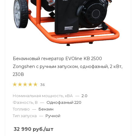
Бензиновый генератор EVOline KB 2500
Zongshen с ручным запуском, однофазный, 2 кВт,
230В
36
Номинальная мощность, кВА
—
2.0
Фазность, В
—
Однофазный 220
Топливо
—
Бензин
Тип запуска
—
Ручной
32 990
руб.
/шт