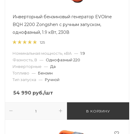
Инверторный бензиновый генератор EVOline
BQH 2200 Zongshen с ручным запуском,
однофазный, 1.9 кВт, 230В
125
Номинальная мощность, кВА
—
1.9
Фазность, В
—
Однофазный 220
Инверторные
—
Да
Топливо
—
Бензин
Тип запуска
—
Ручной
54 990
руб.
/шт
В КОРЗИНУ