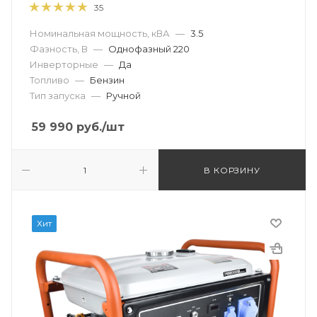
35
Номинальная мощность, кВА
—
3.5
Фазность, В
—
Однофазный 220
Инверторные
—
Да
Топливо
—
Бензин
Тип запуска
—
Ручной
59 990
руб.
/шт
В КОРЗИНУ
Хит