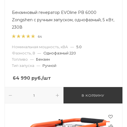
Бензиновый генератор EVOline PB 6000
Zongshen с ручным запуском, однофазный, 5 кВт,
230В
64
Номинальная мощность, кВА
—
5.0
Фазность, В
—
Однофазный 220
Топливо
—
Бензин
Тип запуска
—
Ручной
64 990
руб.
/шт
В КОРЗИНУ