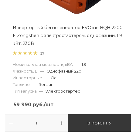
Инверторный бензогенератор EVOline BQH 2200
E Zongshen с электростартером, однофазный, 1.9
кВт, 230В
27
Номинальная мощность, кВА
—
1.9
Фазность, В
—
Однофазный 220
Инверторные
—
Да
Топливо
—
Бензин
Тип запуска
—
Электростартер
59 990
руб.
/шт
В КОРЗИНУ