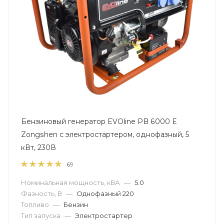
Бензиновый генератор EVOline PB 6000 E
Zongshen с электростартером, однофазный, 5
кВт, 230В
69
Номинальная мощность, кВА
—
5.0
Фазность, В
—
Однофазный 220
Топливо
—
Бензин
Тип запуска
—
Электростартер