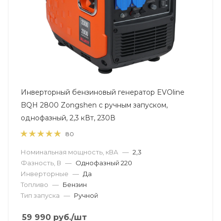
Инверторный бензиновый генератор EVOline
BQH 2800 Zongshen с ручным запуском,
однофазный, 2,3 кВт, 230В
80
Номинальная мощность, кВА
—
2,3
Фазность, В
—
Однофазный 220
Инверторные
—
Да
Топливо
—
Бензин
Тип запуска
—
Ручной
59 990
руб.
/шт