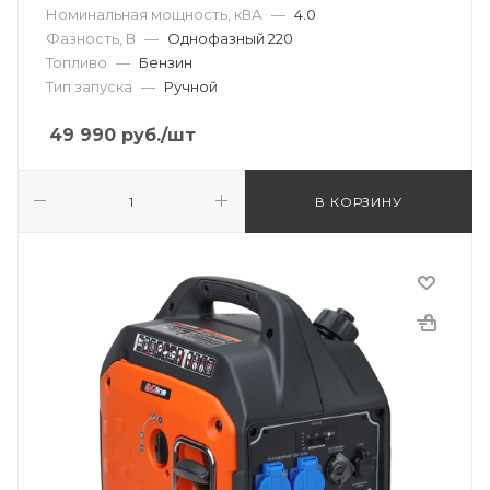
Номинальная мощность, кВА
—
4.0
Фазность, В
—
Однофазный 220
Топливо
—
Бензин
Тип запуска
—
Ручной
49 990
руб.
/шт
В КОРЗИНУ