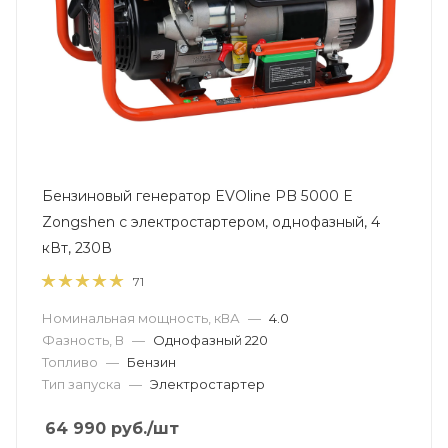
Бензиновый генератор EVOline PB 5000 E
Zongshen с электростартером, однофазный, 4
кВт, 230В
71
Номинальная мощность, кВА
—
4.0
Фазность, В
—
Однофазный 220
Топливо
—
Бензин
Тип запуска
—
Электростартер
64 990
руб.
/шт