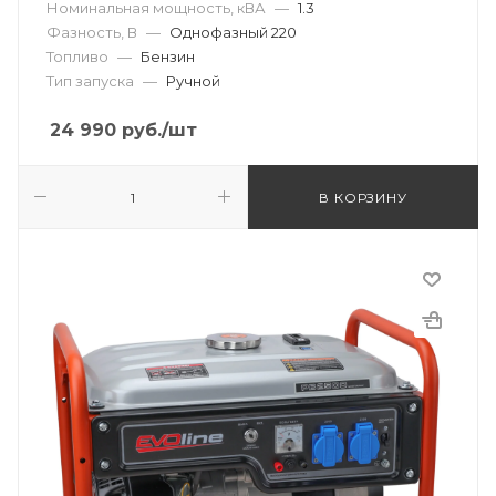
Номинальная мощность, кВА
—
1.3
Фазность, В
—
Однофазный 220
Топливо
—
Бензин
Тип запуска
—
Ручной
24 990
руб.
/шт
В КОРЗИНУ