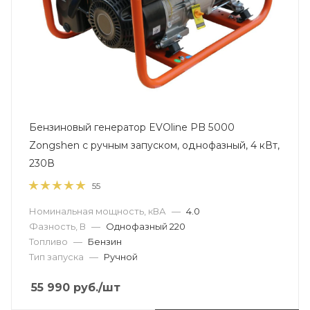
Бензиновый генератор EVOline PB 5000
Zongshen с ручным запуском, однофазный, 4 кВт,
230В
55
Номинальная мощность, кВА
—
4.0
Фазность, В
—
Однофазный 220
Топливо
—
Бензин
Тип запуска
—
Ручной
55 990
руб.
/шт