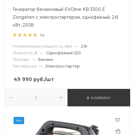
Генератор бензиновый EVOline KB 3300 E
Zongshen с электростартером, однофазный, 2.8
кВт, 230В
96
Номинальная мощность, кВА
—
2.8
Фазность, В
—
Однофазный 220
Топливо
—
Бензин
Тип запуска
—
Электростартер
49 990
руб.
/шт
В КОРЗИНУ
Хит