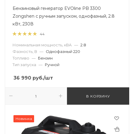
Бензиновый генератор EVOline PB 3300
Zongshen с ручным запуском, однофазный, 2.8
кВт, 230В
44
Номинальная мощность, кВА
—
2.8
Фазность, В
—
Однофазный 220
Топливо
—
Бензин
Тип запуска
—
Ручной
36 990
руб.
/шт
В КОРЗИНУ
Новинка