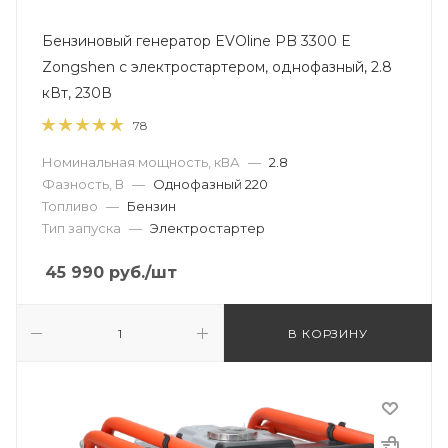
Бензиновый генератор EVOline PB 3300 E
Zongshen с электростартером, однофазный, 2.8
кВт, 230В
78
Номинальная мощность, кВА
—
2.8
Фазность, В
—
Однофазный 220
Топливо
—
Бензин
Тип запуска
—
Электростартер
45 990
руб.
/шт
В КОРЗИНУ