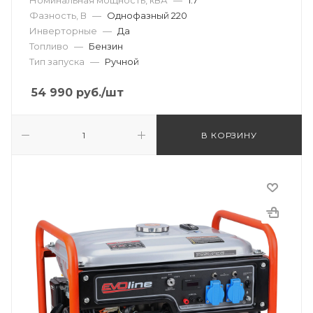
Номинальная мощность, кВА
—
1.7
Фазность, В
—
Однофазный 220
Инверторные
—
Да
Топливо
—
Бензин
Тип запуска
—
Ручной
54 990
руб.
/шт
В КОРЗИНУ