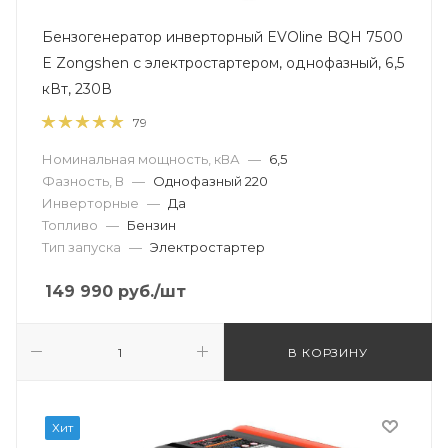
Бензогенератор инверторный EVOline BQH 7500
E Zongshen с электростартером, однофазный, 6,5
кВт, 230В
79
Номинальная мощность, кВА
—
6,5
Фазность, В
—
Однофазный 220
Инверторные
—
Да
Топливо
—
Бензин
Тип запуска
—
Электростартер
149 990
руб.
/шт
В КОРЗИНУ
Хит