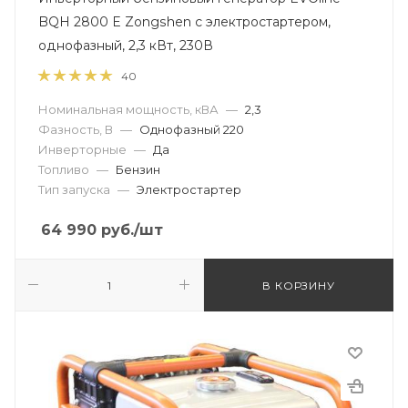
BQH 2800 E Zongshen с электростартером,
однофазный, 2,3 кВт, 230В
40
Номинальная мощность, кВА
—
2,3
Фазность, В
—
Однофазный 220
Инверторные
—
Да
Топливо
—
Бензин
Тип запуска
—
Электростартер
64 990
руб.
/шт
В КОРЗИНУ