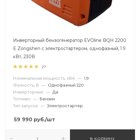
Инверторный бензогенератор EVOline BQH 2200
E Zongshen с электростартером, однофазный, 1.9
кВт, 230В
27
Номинальная мощность, кВА
—
1.9
Фазность, В
—
Однофазный 220
Инверторные
—
Да
Топливо
—
Бензин
Тип запуска
—
Электростартер
59 990
руб.
/шт
В КОРЗИНУ