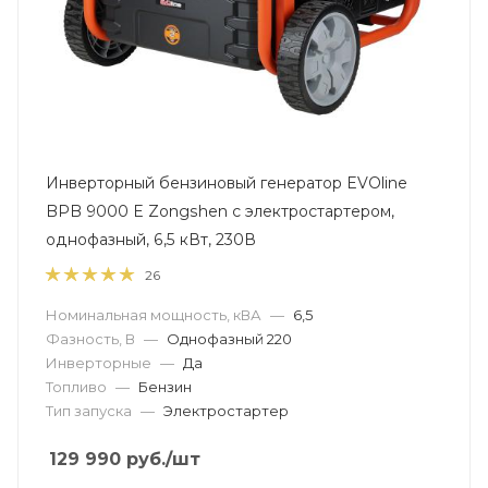
Инверторный бензиновый генератор EVOline
BPB 9000 E Zongshen с электростартером,
однофазный, 6,5 кВт, 230В
26
Номинальная мощность, кВА
—
6,5
Фазность, В
—
Однофазный 220
Инверторные
—
Да
Топливо
—
Бензин
Тип запуска
—
Электростартер
129 990
руб.
/шт