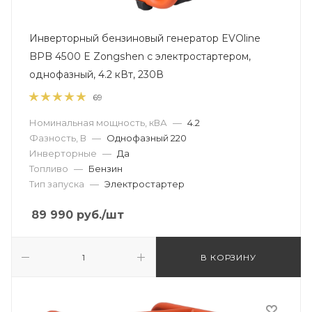
Инверторный бензиновый генератор EVOline
BPB 4500 E Zongshen с электростартером,
однофазный, 4.2 кВт, 230В
69
Номинальная мощность, кВА
—
4.2
Фазность, В
—
Однофазный 220
Инверторные
—
Да
Топливо
—
Бензин
Тип запуска
—
Электростартер
89 990
руб.
/шт
В КОРЗИНУ