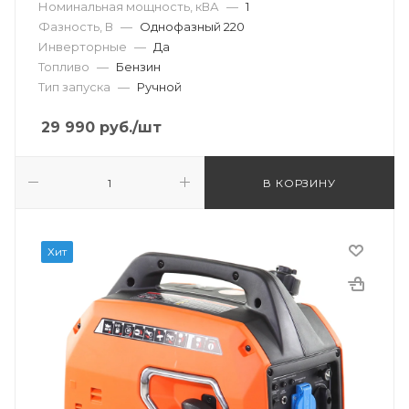
Номинальная мощность, кВА
—
1
Фазность, В
—
Однофазный 220
Инверторные
—
Да
Топливо
—
Бензин
Тип запуска
—
Ручной
29 990
руб.
/шт
В КОРЗИНУ
Хит