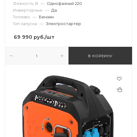
Фазность, В
—
Однофазный 220
Инверторные
—
Да
Топливо
—
Бензин
Тип запуска
—
Электростартер
69 990
руб.
/шт
В КОРЗИНУ