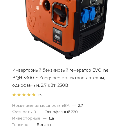
Инверторный бензиновый генератор EVOline
BQH 3300 E Zongshen с электростартером,
однофазный, 2,7 кВт, 230В
59
Номинальная мощность, кВА
—
2,7
Фазность, В
—
Однофазный 220
Инверторные
—
Да
Топливо
—
Бензин