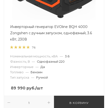
Инверторный генератор EVOline BQH 4000
Zongshen с ручным запуском, однофазный, 3.6
кВт, 230В
76
Номинальная мощность, кВА
—
3.6
Фазность, В
—
Однофазный 220
Инверторные
—
Да
Топливо
—
Бензин
Тип запуска
—
Ручной
89 990
руб.
/шт
В КОРЗИНУ