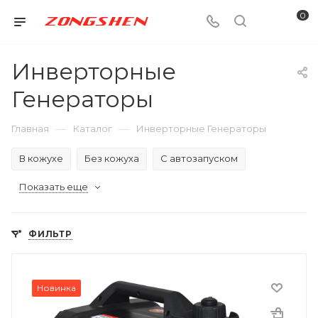
0
Инверторные
Генераторы
—
—
Главная
Каталог
Инверторные Генераторы
В кожухе
Без кожуха
С автозапуском
Показать еще
ФИЛЬТР
Новинка