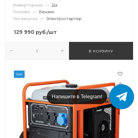
Инверторные
—
Да
Топливо
—
Бензин
Тип запуска
—
Электростартер
129 990
руб.
/шт
В КОРЗИНУ
Хит
Напишите в Telegram!