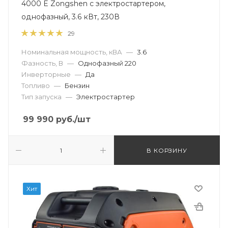
4000 E Zongshen с электростартером,
однофазный, 3.6 кВт, 230В
29
Номинальная мощность, кВА
—
3.6
Фазность, В
—
Однофазный 220
Инверторные
—
Да
Топливо
—
Бензин
Тип запуска
—
Электростартер
99 990
руб.
/шт
В КОРЗИНУ
Хит