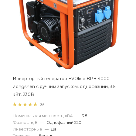
Инверторный генератор EVOline BPB 4000
Zongshen с ручным запуском, однофазный, 3.5
кВт, 230В
35
Номинальная мощность, кВА
—
3.5
Фазность, В
—
Однофазный 220
Инверторные
—
Да
Топливо
—
Бензин