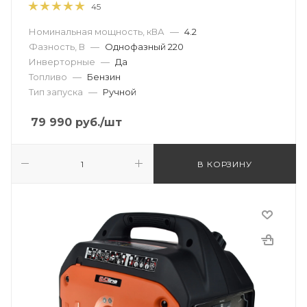
45
Номинальная мощность, кВА
—
4.2
Фазность, В
—
Однофазный 220
Инверторные
—
Да
Топливо
—
Бензин
Тип запуска
—
Ручной
79 990
руб.
/шт
В КОРЗИНУ