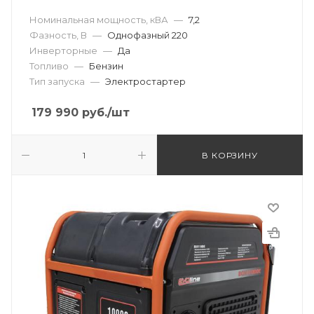
Номинальная мощность, кВА
—
7,2
Фазность, В
—
Однофазный 220
Инверторные
—
Да
Топливо
—
Бензин
Тип запуска
—
Электростартер
179 990
руб.
/шт
В КОРЗИНУ