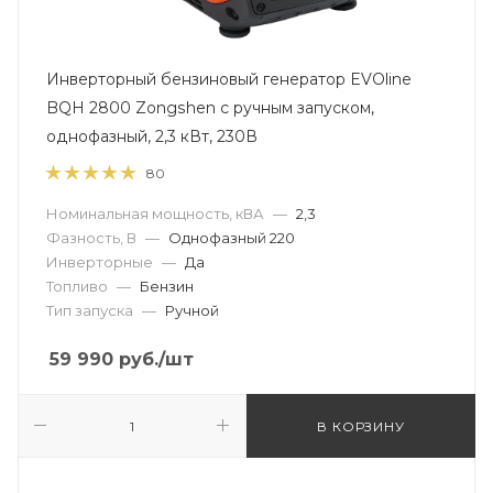
Инверторный бензиновый генератор EVOline
BQH 2800 Zongshen с ручным запуском,
однофазный, 2,3 кВт, 230В
80
Номинальная мощность, кВА
—
2,3
Фазность, В
—
Однофазный 220
Инверторные
—
Да
Топливо
—
Бензин
Тип запуска
—
Ручной
59 990
руб.
/шт
В КОРЗИНУ