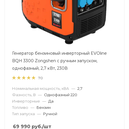
Генератор бензиновый инверторный EVOline
BQH 3300 Zongshen с ручным запуском,
однофазный, 2,7 кВт, 230В
70
Номинальная мощность, кВА
—
2,7
Фазность, В
—
Однофазный 220
Инверторные
—
Да
Топливо
—
Бензин
Тип запуска
—
Ручной
69 990
руб.
/шт