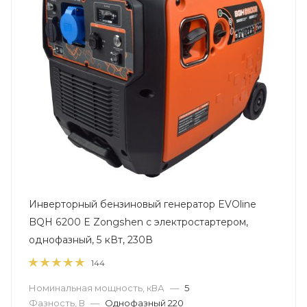
Инверторный бензиновый генератор EVOline
BQH 6200 E Zongshen с электростартером,
однофазный, 5 кВт, 230В
144
Номинальная мощность, кВА
—
5
Фазность, В
—
Однофазный 220