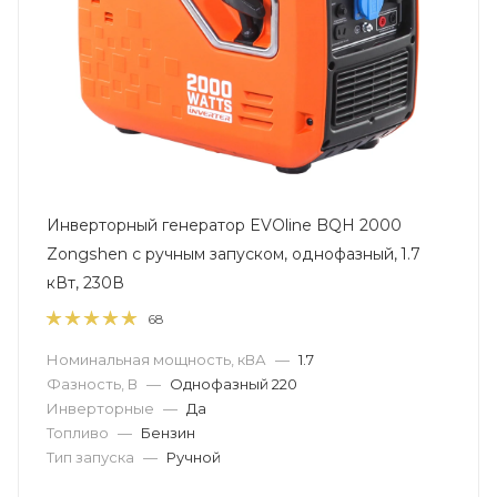
Инверторный генератор EVOline BQH 2000
Zongshen с ручным запуском, однофазный, 1.7
кВт, 230В
68
Номинальная мощность, кВА
—
1.7
Фазность, В
—
Однофазный 220
Инверторные
—
Да
Топливо
—
Бензин
Тип запуска
—
Ручной